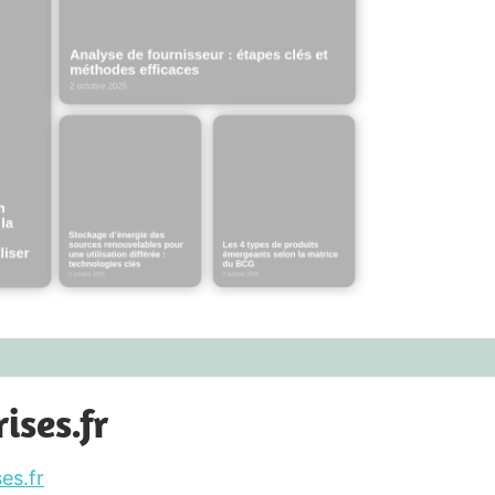
ises.fr
es.fr