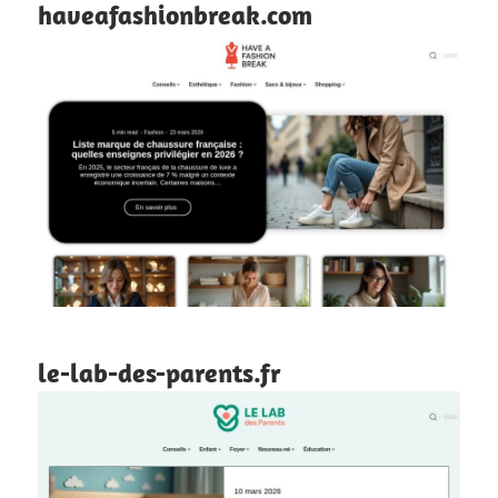
haveafashionbreak.com
le-lab-des-parents.fr