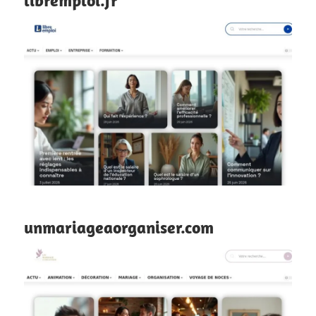
libremploi.fr
unmariageaorganiser.com